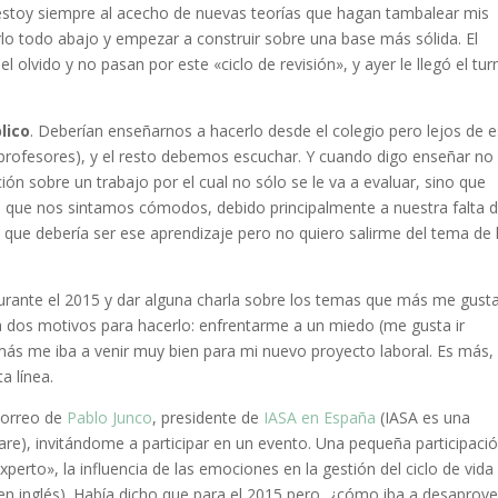
 estoy siempre al acecho de nuevas teorías que hagan tambalear mis
lo todo abajo y empezar a construir sobre una base más sólida. El
olvido y no pasan por este «ciclo de revisión», y ayer le llegó el tur
lico
. Deberían enseñarnos a hacerlo desde el colegio pero lejos de 
profesores), y el resto debemos escuchar. Y cuando digo enseñar n
ión sobre un trabajo por el cual no sólo se le va a evaluar, sino que
a que nos sintamos cómodos, debido principalmente a nuestra falta 
que debería ser ese aprendizaje pero no quiero salirme del tema de 
rante el 2015 y dar alguna charla sobre los temas que más me gusta
a dos motivos para hacerlo: enfrentarme a un miedo (me gusta ir
ás me iba a venir muy bien para mi nuevo proyecto laboral. Es más,
a línea.
correo de
Pablo Junco
, presidente de
IASA en España
(IASA es una
are), invitándome a participar en un evento. Una pequeña participaci
rto», la influencia de las emociones en la gestión del ciclo de vida
 en inglés). Había dicho que para el 2015 pero, ¿cómo iba a desaprov