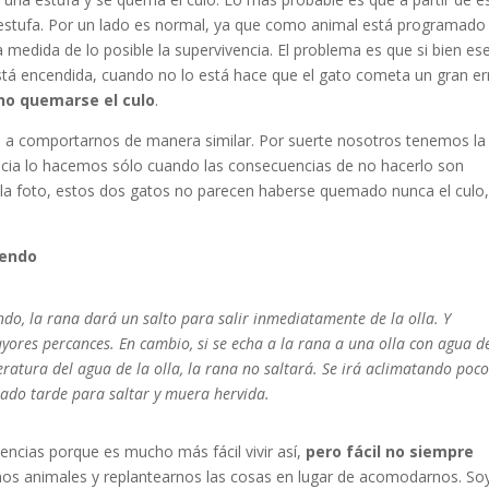
 estufa. Por un lado es normal, ya que como animal está programado
edida de lo posible la supervivencia. El problema es que si bien es
á encendida, cuando no lo está hace que el gato cometa un gran err
 no quemarse el culo
.
a comportarnos de manera similar. Por suerte nosotros tenemos la
acia lo hacemos sólo cuando las consecuencias de no hacerlo son
a foto, estos dos gatos no parecen haberse quemado nunca el culo,
iendo
ndo, la rana dará un salto para salir inmediatamente de la olla. Y
yores percances. En cambio, si se echa a la rana a una olla con agua d
atura del agua de la olla, la rana no saltará. Se irá aclimatando poco
ado tarde para saltar y muera hervida.
ncias porque es mucho más fácil vivir así,
pero fácil no siempre
s animales y replantearnos las cosas en lugar de acomodarnos. So