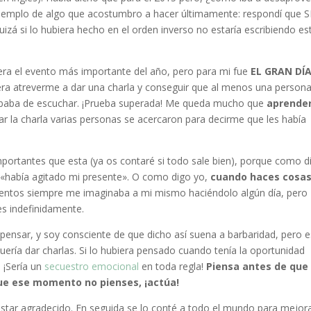
ejemplo de algo que acostumbro a hacer últimamente: respondí que S
izá si lo hubiera hecho en el orden inverso no estaría escribiendo es
 era el evento más importante del año, pero para mi fue
EL GRAN DÍ
ra atreverme a dar una charla y conseguir que al menos una persona
acababa de escuchar. ¡Prueba superada! Me queda mucho que
aprende
nar la charla varias personas se acercaron para decirme que les había
ortantes que esta (ya os contaré si todo sale bien), porque como d
«había agitado mi presente». O como digo yo,
cuando haces cosas
eventos siempre me imaginaba a mi mismo haciéndolo algún día, pero
es indefinidamente.
 pensar, y soy consciente de que dicho así suena a barbaridad, pero e
uería dar charlas. Si lo hubiera pensado cuando tenía la oportunidad
 ¡Sería un
secuestro emocional
en toda regla!
Piensa antes de que
ue ese momento no pienses, ¡actúa!
star agradecido. En seguida se lo conté a todo el mundo para mejor