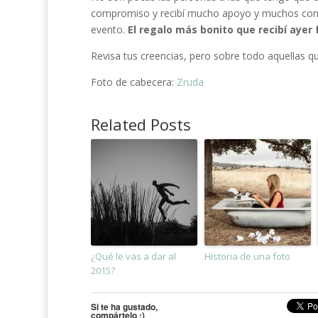
compromiso y recibí mucho apoyo y muchos consej
evento.
El regalo más bonito que recibí ayer
Revisa tus creencias, pero sobre todo aquellas q
Foto de cabecera:
Zruda
Related Posts
¿Qué le vas a dar al
Historia de una foto
2015?
Si te ha gustado,
compártelo ;)