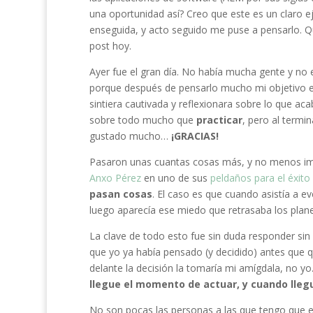
una oportunidad así? Creo que este es un claro 
enseguida, y acto seguido me puse a pensarlo. Qu
post hoy.
Ayer fue el gran día. No había mucha gente y no
porque después de pensarlo mucho mi objetivo e
sintiera cautivada y reflexionara sobre lo que 
sobre todo mucho que
practicar
, pero al termi
gustado mucho…
¡GRACIAS!
Pasaron unas cuantas cosas más, y no menos imp
Anxo Pérez
en uno de sus
peldaños para el éxito
pasan cosas
. El caso es que cuando asistía a 
luego aparecía ese miedo que retrasaba los plan
La clave de todo esto fue sin duda responder sin
que yo ya había pensado (y decidido) antes que q
delante la decisión la tomaría mi amígdala, no yo.
llegue el momento de actuar, y cuando lleg
No son pocas las personas a las que tengo que e