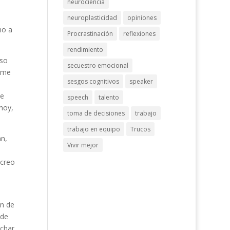
neurociencia
neuroplasticidad
opiniones
no a
Procrastinación
reflexiones
rendimiento
eso
secuestro emocional
o me
sesgos cognitivos
speaker
de
speech
talento
hoy,
toma de decisiones
trabajo
trabajo en equipo
Trucos
n,
Vivir mejor
 creo
ón de
 de
echar