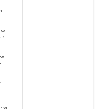
I
te
A
 se
r
, y
ice
,
s
ar mi