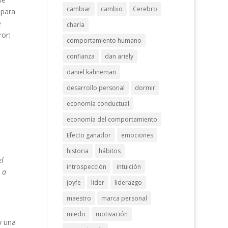
cambiar
cambio
Cerebro
 para
e
charla
or:
comportamiento humano
confianza
dan ariely
daniel kahneman
desarrollo personal
dormir
economía conductual
economía del comportamiento
Efecto ganador
emociones
historia
hábitos
el
introspección
intuición
 a
joyfe
lider
liderazgo
maestro
marca personal
miedo
motivación
y una