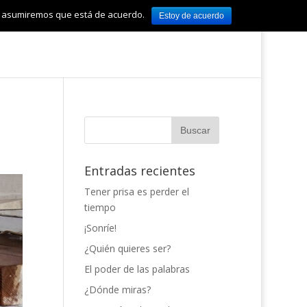
tio asumiremos que está de acuerdo.
Estoy de acuerdo
Entradas recientes
Tener prisa es perder el
tiempo
¡Sonríe!
¿Quién quieres ser?
El poder de las palabras
¿Dónde miras?