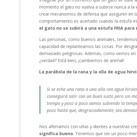
momento el gato no vuelva a subirse nunca a la
crear mecanismos de defensa que aseguren en la m
comportamiento es acertado cuando la estufa est
el gato no se subirá a una estufa FRIA para
Las personas, como buenos animales, tendemos 
capacidad de replantearnos las cosas. Por desgr
demasiado peligrosas. Además, como vemos en l
¿verdad? Está bien, ¡cambiemos de animal!
La parábola de la rana y la olla de agua hirv
Si se echa una rana a una olla con agua hirvie
conseguirá salir con un buen susto pero sin ma
tiempo y poco a poco vamos subiendo la temper
poco hasta que, desgraciadamente, sea demasi
Nos aferramos con uñas y dientes a nuestras cree
significa bueno
. Tenemos que ser un poco meno