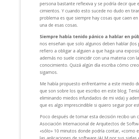
persona bastante reflexiva y se podría decir que
cimientos. Y cuando esto sucede no dudo en tirar
problema es que siempre hay cosas que caen en el 
una de esas cosas.
Siempre había tenido pánico a hablar en púb
nos enseñan que solo algunos deben hablar (los 
refiero a obligar a alguien a que haga una exposic
además no suele coincidir con una materia con l
conocimiento. Quizá algún día escriba cómo creo 
sigamos.
Me había propuesto enfrentarme a este miedo du
que son sobre los que escribo en este blog. Tení
eliminando miedos infundados de mi vida) y adem
que es algo imprescindible si quiero seguir por est
Poco después de tomar esta decisión recibo un 
Asociación Internacional de Arquitectos de Softw
«sólo» 10 minutos donde podría contar, «como expe
las aplicaciones de software (ALM por sus siglas