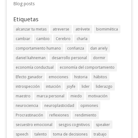
Blog posts
Etiquetas
alcanzar tu metas
atreverse
atrévete
biomimética
cambiar
cambio
Cerebro
charla
comportamiento humano
confianza
dan ariely
daniel kahneman
desarrollo personal
dormir
economía conductual
economía del comportamiento
Efecto ganador
emociones
historia
hábitos
introspección
intuición
joyfe
lider
liderazgo
maestro
marca personal
miedo
motivación
neurociencia
neuroplasticidad
opiniones
Procrastinación
reflexiones
rendimiento
secuestro emocional
sesgos cognitivos
speaker
speech
talento
toma de decisiones
trabajo