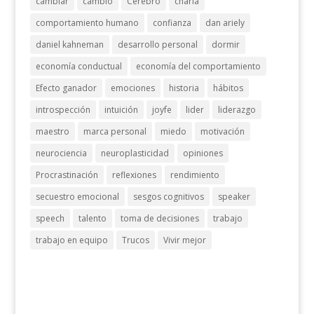
cambiar
cambio
Cerebro
charla
comportamiento humano
confianza
dan ariely
daniel kahneman
desarrollo personal
dormir
economía conductual
economía del comportamiento
Efecto ganador
emociones
historia
hábitos
introspección
intuición
joyfe
lider
liderazgo
maestro
marca personal
miedo
motivación
neurociencia
neuroplasticidad
opiniones
Procrastinación
reflexiones
rendimiento
secuestro emocional
sesgos cognitivos
speaker
speech
talento
toma de decisiones
trabajo
trabajo en equipo
Trucos
Vivir mejor