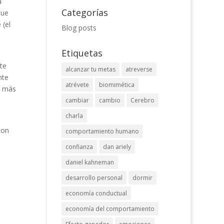
a
Categorías
que
 (el
Blog posts
Etiquetas
te
alcanzar tu metas
atreverse
nte
atrévete
biomimética
s más
cambiar
cambio
Cerebro
charla
con
comportamiento humano
confianza
dan ariely
daniel kahneman
desarrollo personal
dormir
economía conductual
economía del comportamiento