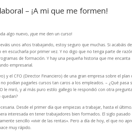
laboral – ¡A mi que me formen!
nda algo nuevo, ¡que me den un curso!
lleváis unos años trabajando, estoy seguro que muchas. Si acabáis de
n escucharla por primer vez. Y no digo que no tenga parte de razón
programas de formación. Y hay una pequeña historia que me encanta
undo empresarial.
vo) y el CFO (Director Financiero) de una gran empresa sobre el plan 
 no podían pagarles cursos tan caros a los empleados. – ¿Qué pasa s
 le miró, y al más puro estilo gallego le respondió con otra pregunta
e quedan?
esaria. Desde el primer día que empiezas a trabajar, hasta el último.
era interesada en tener trabajadores bien formados. El siglo pasado 
vamente sencillo «vivir de las rentas». Pero a día de hoy, el que no ap
hace muy rápido.