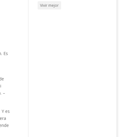
Vivir mejor
. Es
de
i
. –
 Y es
era
rende