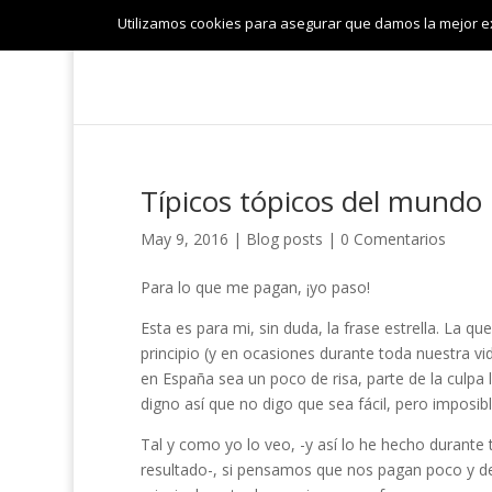
Utilizamos cookies para asegurar que damos la mejor exp
Típicos tópicos del mundo
May 9, 2016
|
Blog posts
|
0 Comentarios
Para lo que me pagan, ¡yo paso!
Esta es para mi, sin duda, la frase estrella. La 
principio (y en ocasiones durante toda nuestra v
en España sea un poco de risa, parte de la culpa
digno así que no digo que sea fácil, pero imposibl
Tal y como yo lo veo, -y así lo he hecho durante
resultado-, si pensamos que nos pagan poco y d