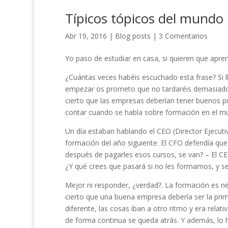
Típicos tópicos del mundo 
Abr 19, 2016
|
Blog posts
|
3 Comentarios
Yo paso de estudiar en casa, si quieren que apre
¿Cuántas veces habéis escuchado esta frase? Si 
empezar os prometo que no tardaréis demasiado e
cierto que las empresas deberían tener buenos 
contar cuando se habla sobre formación en el m
Un día estaban hablando el CEO (Director Ejecuti
formación del año siguiente. El CFO defendía que
después de pagarles esos cursos, se van? – El CEO
¿Y qué crees que pasará si no les formamos, y s
Mejor ni responder, ¿verdad?. La formación es nec
cierto que una buena empresa debería ser la prim
diferente, las cosas iban a otro ritmo y era relati
de forma continua se queda atrás. Y además, lo 