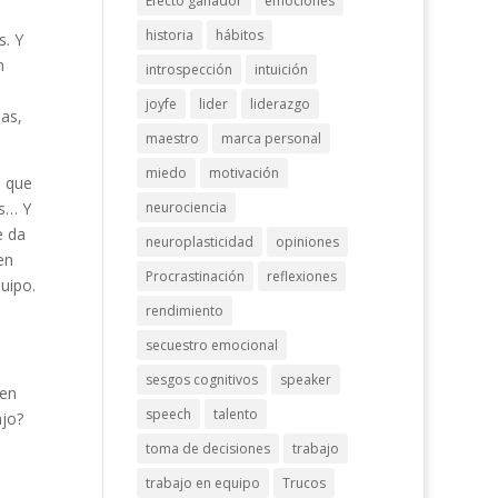
Efecto ganador
emociones
historia
hábitos
s. Y
n
introspección
intuición
joyfe
lider
liderazgo
as,
maestro
marca personal
miedo
motivación
o que
as… Y
neurociencia
e da
neuroplasticidad
opiniones
en
Procrastinación
reflexiones
uipo.
rendimiento
secuestro emocional
sesgos cognitivos
speaker
ien
speech
talento
ajo?
toma de decisiones
trabajo
trabajo en equipo
Trucos