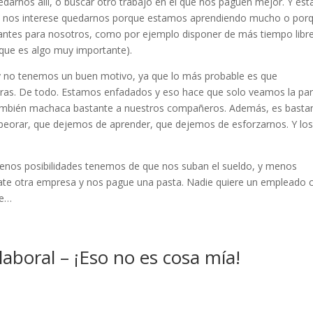
arnos allí, o buscar otro trabajo en el que nos paguen mejor. Y est
izá nos interese quedarnos porque estamos aprendiendo mucho o por
antes para nosotros, como por ejemplo disponer de más tiempo libre
que es algo muy importante).
 no tenemos un buen motivo, ya que lo más probable es que
ras. De todo. Estamos enfadados y eso hace que solo veamos la par
también machaca bastante a nuestros compañeros. Además, es basta
eorar, que dejemos de aprender, que dejemos de esforzarnos. Y lo
nos posibilidades tenemos de que nos suban el sueldo, y menos
ate otra empresa y nos pague una pasta. Nadie quiere un empleado 
se…
aboral – ¡Eso no es cosa mía!