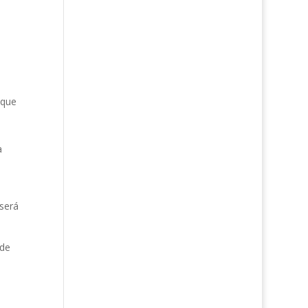
 que
a
será
 de