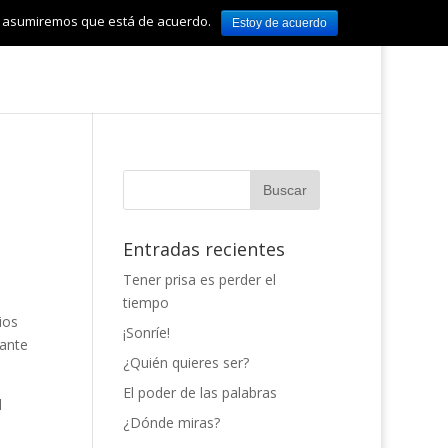
tio asumiremos que está de acuerdo.
Estoy de acuerdo
Entradas recientes
Tener prisa es perder el
tiempo
ios
¡Sonríe!
tante
¿Quién quieres ser?
El poder de las palabras
l
¿Dónde miras?