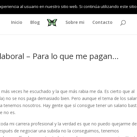
eriencia al usuario en nuestro sitio web. Si continúa utilizando este si
Inicio
Blog
Sobre mi
Contacto
 laboral – Para lo que me pagan…
que más veces he escuchado y la que más rabia me da. Es cierto que al
ida) no se nos paga demasiado bien. Pero aunque el tema de los salar
 la tenemos nosotros. Hay gente que sí consigue tener un salario bas
e no es.
 toda mi carrera profesional y la verdad es que no puedo quejarme de
espués de negociar una subida no la conseguimos, tenemos