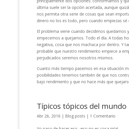
principalmente dos opciones: conformarnos y qued
última suele ser la opción acertada, aunque qu
nos permita otra serie de cosas que sean import
dinero no los es todo, pero cuando empiezas sé 
El problema viene cuando decidimos quedarnos y
empecemos a quejarnos. Todo el día. A todas ho
negativa, cosa que nos machaca por dentro. Y 
probable que nuestro rendimiento empiece a emp
perjudicados seremos nosotros mismos.
Cuanto más tiempo pasemos en esa situación me
posibilidades tenemos también de que nos contr
bajo rendimiento y que no hace más que quejar
Típicos tópicos del mundo l
Abr 26, 2016
|
Blog posts
|
1 Comentario
Yo paso de hacer eso, ¡eso no es cosa mía!