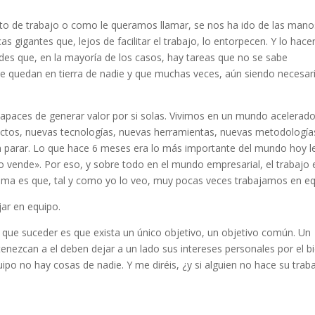
sto de trabajo o como le queramos llamar, se nos ha ido de las mano
gigantes que, lejos de facilitar el trabajo, lo entorpecen. Y lo hace
es que, en la mayoría de los casos, hay tareas que no se sabe
 quedan en tierra de nadie y que muchas veces, aún siendo necesari
paces de generar valor por si solas. Vivimos en un mundo acelerad
uctos, nuevas tecnologías, nuevas herramientas, nuevas metodologí
sin parar. Lo que hace 6 meses era lo más importante del mundo hoy l
 vende». Por eso, y sobre todo en el mundo empresarial, el trabajo 
ema es que, tal y como yo lo veo, muy pocas veces trabajamos en eq
jar en equipo.
e que suceder es que exista un único objetivo, un objetivo común. Un
enezcan a el deben dejar a un lado sus intereses personales por el b
o no hay cosas de nadie. Y me diréis, ¿y si alguien no hace su trab