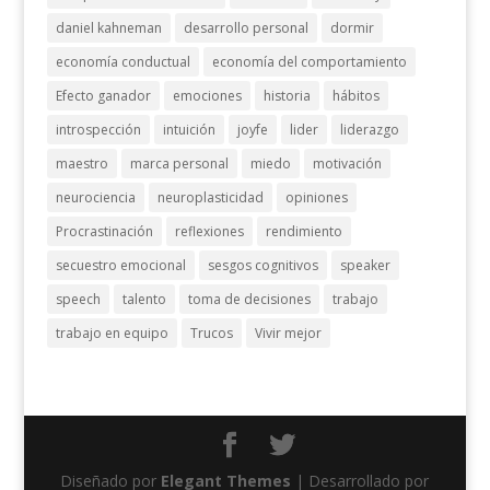
daniel kahneman
desarrollo personal
dormir
economía conductual
economía del comportamiento
Efecto ganador
emociones
historia
hábitos
introspección
intuición
joyfe
lider
liderazgo
maestro
marca personal
miedo
motivación
neurociencia
neuroplasticidad
opiniones
Procrastinación
reflexiones
rendimiento
secuestro emocional
sesgos cognitivos
speaker
speech
talento
toma de decisiones
trabajo
trabajo en equipo
Trucos
Vivir mejor
Diseñado por
Elegant Themes
| Desarrollado por