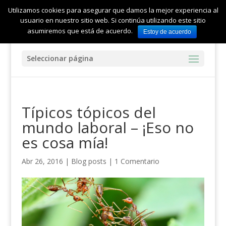
Utilizamos cookies para asegurar que damos la mejor experiencia al
usuario en nuestro sitio web. Si continúa utilizando este sitio
asumiremos que está de acuerdo.
Estoy de acuerdo
Seleccionar página
Típicos tópicos del
mundo laboral – ¡Eso no
es cosa mía!
Abr 26, 2016
|
Blog posts
|
1 Comentario