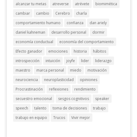
alcanzar tu metas
atreverse
atrévete
biomimética
cambiar
cambio
Cerebro
charla
comportamiento humano
confianza
dan ariely
daniel kahneman
desarrollo personal
dormir
economía conductual
economía del comportamiento
Efecto ganador
emociones
historia
hábitos
introspección
intuición
joyfe
lider
liderazgo
maestro
marca personal
miedo
motivación
neurociencia
neuroplasticidad
opiniones
Procrastinación
reflexiones
rendimiento
secuestro emocional
sesgos cognitivos
speaker
speech
talento
toma de decisiones
trabajo
trabajo en equipo
Trucos
Vivir mejor