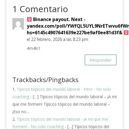
1 Comentario
Binance payout. Next -
yandex.com/poll/YWfQL5UYL9NrETwvu6fW
hs=6145c4907641639e227be9af0ee81d3f& ‍
el 22 febrero, 2026 a las 8:23 pm
4m4ln1
Responder
Trackbacks/Pingbacks
Típicos tópicos del mundo laboral - Intro - No solo
coaching
- […] Típicos tópicos del mundo laboral – ¡A mi
que me formen! Típicos tópicos del mundo laboral –
¡Eso no…
Típicos tópicos del mundo laboral - ¡A mi que me
formen! - No solo coaching
- […] Típicos tópicos del