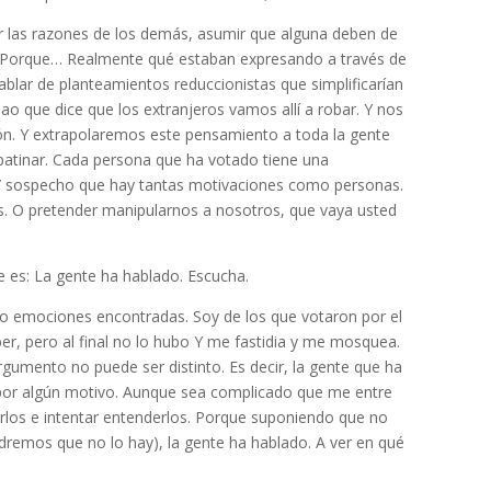
 las razones de los demás, asumir que alguna deben de
s. Porque… Realmente qué estaban expresando a través de
ablar de planteamientos reduccionistas que simplificarían
ñao que dice que los extranjeros vamos allí a robar. Y nos
ón. Y extrapolaremos este pensamiento a toda la gente
 patinar. Cada persona que ha votado tiene una
 Y sospecho que hay tantas motivaciones como personas.
s. O pretender manipularnos a nosotros, que vaya usted
e es: La gente ha hablado. Escucha.
ro emociones encontradas. Soy de los que votaron por el
ber, pero al final no lo hubo Y me fastidia y me mosquea.
argumento no puede ser distinto. Es decir, la gente que ha
por algún motivo. Aunque sea complicado que me entre
rlos e intentar entenderlos. Porque suponiendo que no
remos que no lo hay), la gente ha hablado. A ver en qué