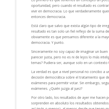
oportunidad, pero cuando el resultado es contrar
vivir en democracia. Lo que verdaderamente que
entonces democracia.
Está claro que salvo que exista algún tipo de irre
resultado es tan solo un fiel reflejo de la suma d
obviamente es que pensamos diferente a la mayor
democracia. Y punto.
Sinceramente no soy capaz de imaginar un buen 
parecer justa, pero no es ni de lejos lo más inte
temas? Pudiera ser, aunque solo en un contexto t
La verdad es que a nivel personal no concibo a 
decisión democrática sobre el tratamiento que d
exámenes para permitir votar. Sin embargo, segui
exámenes. ¿Quién juzga al juez?
Por otro lado, los resultados de ayer me hacen 
sorprenden en absoluto los resultados obtenidos 
así (más o menos), al menos desde que tengo me