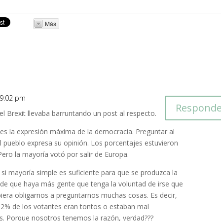
Más
s 9:02 pm
Responde
l Brexit llevaba barruntando un post al respecto.
es la expresión máxima de la democracia. Preguntar al
l pueblo expresa su opinión. Los porcentajes estuvieron
Pero la mayoría votó por salir de Europa.
si mayoría simple es suficiente para que se produzca la
 de que haya más gente que tenga la voluntad de irse que
ebiera obligarnos a preguntarnos muchas cosas. Es decir,
l 52% de los votantes eran tontos o estaban mal
s. Porque nosotros tenemos la razón, verdad???