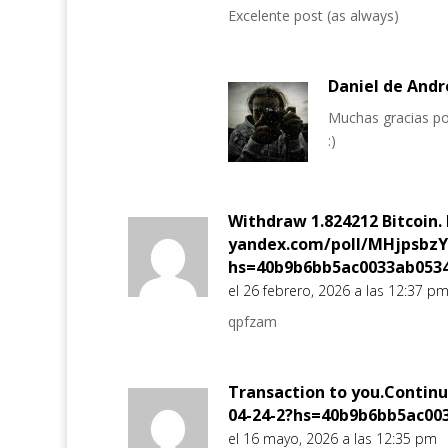
Excelente post (as always)
Daniel de Andr
Muchas gracias por
:)
Withdraw 1.824212 Bitcoin. 
yandex.com/poll/MHjpsbz
hs=40b9b6bb5ac0033ab053
el 26 febrero, 2026 a las 12:37 p
qpfzam
Transaction to you.Contin
04-24-2?hs=40b9b6bb5ac00
el 16 mayo, 2026 a las 12:35 pm