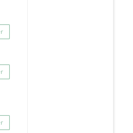
r
r
r