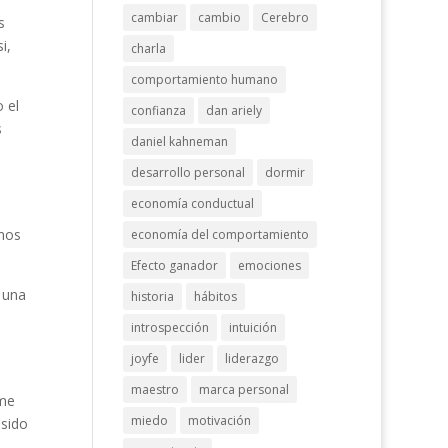
cambiar
cambio
Cerebro
s
i,
charla
comportamiento humano
 el
confianza
dan ariely
s
daniel kahneman
desarrollo personal
dormir
economía conductual
unos
economía del comportamiento
Efecto ganador
emociones
 una
historia
hábitos
introspección
intuición
joyfe
lider
liderazgo
maestro
marca personal
 me
miedo
motivación
 sido