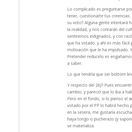
Lo complicado es preguntarse por
tener, cuestionarte tus creencia
su voto? Alguna gente intentará h
la realidad, y nos contarán del cu
sentiremos indignados, y con raz
que ha votado. y ahí es más fácil
motivación que le ha impulsado.
Pretender reducirlo es engañarno
a saber.
Lo que tendría que ser bottom lin
Y respecto del 26J? Pues encuent
cambio, y pareció que lo iba a ha
Pero en el fondo, si lo pienso el 
votado por el PP lo habrá hecho 
en la sesera, me gustaría escucha
haya tongo o pucherazo (y supond
se materializa.