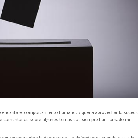
e encanta el comportamiento humano, y quería aprovechar lo sucedi
r de comentarios sobre algunos temas que siempre han llamado mi
 equivocado sobre la democracia. La defendemos cuando existe la