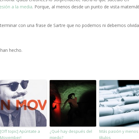
esión a la media
. Porque, al menos desde un punto de vista matemát
 terminar con una frase de Sartre que no podemos ni debemos olvida
e han hecho.
[Off topic] Apúntate a
¿Qué hay después del
Más pasión y menos
Movember!
miedo?
títulos