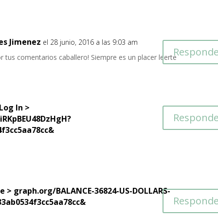
es Jimenez
el 28 junio, 2016 a las 9:03 am
Responde
 tus comentarios caballero! Siempre es un placer leerte
Log In >
Responde
YiRKpBEU48DzHgH?
4f3cc5aa78cc&
m
ue > graph.org/BALANCE-36824-US-DOLLARS-
Responde
33ab0534f3cc5aa78cc&