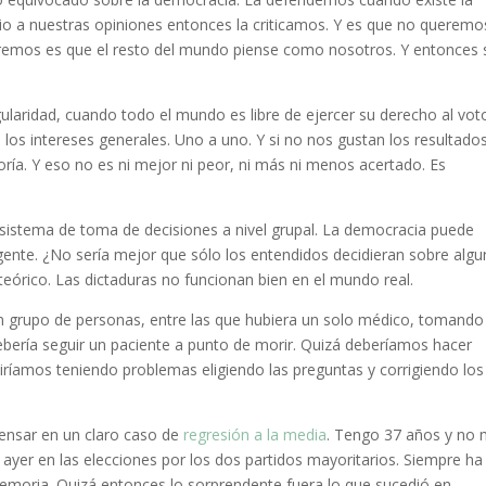
io a nuestras opiniones entonces la criticamos. Y es que no queremo
remos es que el resto del mundo piense como nosotros. Y entonces s
gularidad, cuando todo el mundo es libre de ejercer su derecho al voto
e los intereses generales. Uno a uno. Y si no nos gustan los resultado
ía. Y eso no es ni mejor ni peor, ni más ni menos acertado. Es
sistema de toma de decisiones a nivel grupal. La democracia puede
ligente. ¿No sería mejor que sólo los entendidos decidieran sobre alg
eórico. Las dictaduras no funcionan bien en el mundo real.
un grupo de personas, entre las que hubiera un solo médico, tomando
ebería seguir un paciente a punto de morir. Quizá deberíamos hacer
ríamos teniendo problemas eligiendo las preguntas y corrigiendo los
pensar en un claro caso de
regresión a la media
. Tengo 37 años y no
ayer en las elecciones por los dos partidos mayoritarios. Siempre ha
moria. Quizá entonces lo sorprendente fuera lo que sucedió en