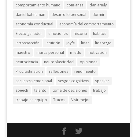
comportamiento humano
confianza
dan ariely
daniel kahneman
desarrollo personal
dormir
economía conductual
economía del comportamiento
Efecto ganador
emociones
historia
hábitos
introspección
intuición
joyfe
lider
liderazgo
maestro
marca personal
miedo
motivación
neurociencia
neuroplasticidad
opiniones
Procrastinación
reflexiones
rendimiento
secuestro emocional
sesgos cognitivos
speaker
speech
talento
toma de decisiones
trabajo
trabajo en equipo
Trucos
Vivir mejor