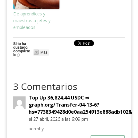
De aprendices y
maestros a jefes y
empleados
Si te ha
gustado,
compárte
Más
lo ;)
3 Comentarios
Top Up 36,824.44 USDC ⇨
graph.org/Transfer-04-13-6?
hs=7738349428d0e0aa254913e888adb102&
el 27 abril, 2026 a las 9:09 pm
aermhy