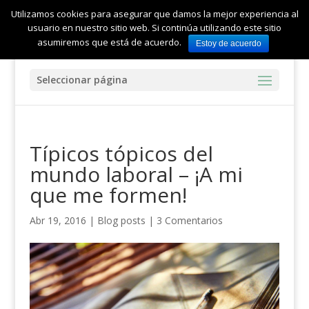
Utilizamos cookies para asegurar que damos la mejor experiencia al
usuario en nuestro sitio web. Si continúa utilizando este sitio
asumiremos que está de acuerdo.
Estoy de acuerdo
Seleccionar página
Típicos tópicos del
mundo laboral – ¡A mi
que me formen!
Abr 19, 2016
|
Blog posts
|
3 Comentarios