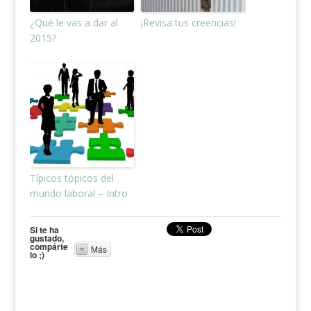
¿Qué le vas a dar al
¡Revisa tus creencias!
2015?
Típicos tópicos del
mundo laboral – Intro
Si te ha
gustado,
compárte
Más
lo ;)