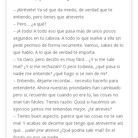
– ¡Atrévete! Ya sé que da miedo, de verdad que te
entiendo, pero tienes que atreverte.
– Pero… ¿a qué?
– ¡A todo! A todo eso que pasa más de unos pocos
segundos en tu cabeza. A todo lo que vuelve a ella sin
pedir permiso de forma recurrente. Vamos, sabes de lo
que hablo. A lo que de verdad te importa.
– Ya claro, pero decirlo es muy fácil… ¿Y si me sale
mal? ¿Y si me rechazan? O peor todavía, ¿qué pasa si
nadie me entiende? ¿qué hago si se rien de mi?
– Entiendo, déjame recordar… necesito hacerlo para
entenderte. Ahora nuestras prioridades han cambiado
pero si, recuerdo que cuando yo era tú, las cosas no
eran tan fáciles. Tienes razón. Quizá si hacemos un
ejercicio juntos me entiendas mejor, ¿te atreves?
– Tienes buen aspecto, parece que las cosas no te van
mal. Y acabas de decirme que tengo que atreverme así
que… ¡vale! ¡me atrevo! ¿Qué podría salir mal? En el
fondo no nos ve nadie…