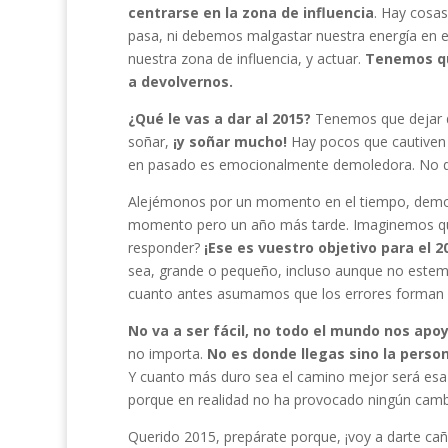
centrarse en la zona de influencia
. Hay cosa
pasa, ni debemos malgastar nuestra energía en e
nuestra zona de influencia, y actuar.
Tenemos que
a devolvernos.
¿Qué le vas a dar al 2015?
Tenemos que dejar d
soñar,
¡y soñar mucho!
Hay pocos que cautiven 
en pasado es emocionalmente demoledora. No dej
Alejémonos por un momento en el tiempo, demos
momento pero un año más tarde. Imaginemos que
responder?
¡Ese es vuestro objetivo para el 2
sea, grande o pequeño, incluso aunque no estemo
cuanto antes asumamos que los errores forman p
No va a ser fácil, no todo el mundo nos apoy
no importa.
No es donde llegas sino la person
Y cuanto más duro sea el camino mejor será esa pe
porque en realidad no ha provocado ningún cambio
Querido 2015, prepárate porque, ¡voy a darte caña