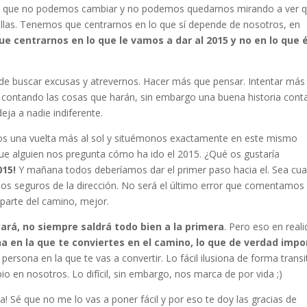
s que no podemos cambiar y no podemos quedarnos mirando a ver 
llas. Tenemos que centrarnos en lo que sí depende de nosotros, en
 centrarnos en lo que le vamos a dar al 2015 y no en lo que é
e buscar excusas y atrevernos. Hacer más que pensar. Intentar más
contando las cosas que harán, sin embargo una buena historia cont
a a nadie indiferente.
 una vuelta más al sol y situémonos exactamente en este mismo
 alguien nos pregunta cómo ha ido el 2015. ¿Qué os gustaría
015!
Y mañana todos deberíamos dar el primer paso hacia el. Sea cua
s seguros de la dirección. No será el último error que comentamos 
arte del camino, mejor.
ará, no siempre saldrá todo bien a la primera
. Pero eso en real
a en la que te conviertes en el camino, lo que de verdad impo
rsona en la que te vas a convertir. Lo fácil ilusiona de forma transi
 en nosotros. Lo difícil, sin embargo, nos marca de por vida ;)
! Sé que no me lo vas a poner fácil y por eso te doy las gracias de