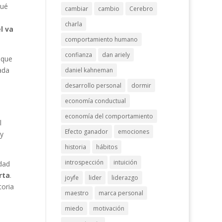
qué
cambiar
cambio
Cerebro
charla
l va
comportamiento humano
confianza
dan ariely
 que
ada
daniel kahneman
desarrollo personal
dormir
economía conductual
economía del comportamiento
l
Efecto ganador
emociones
y
historia
hábitos
introspección
intuición
idad
rta
.
joyfe
lider
liderazgo
toria
maestro
marca personal
miedo
motivación