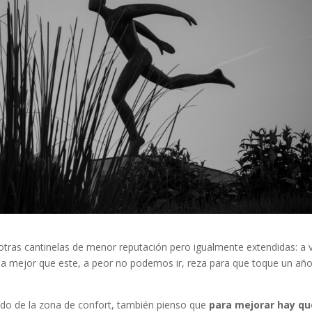
otras cantinelas de menor reputación pero igualmente extendidas: a 
sea mejor que este, a peor no podemos ir, reza para que toque un añ
ando de la zona de confort, también pienso que
para mejorar hay qu