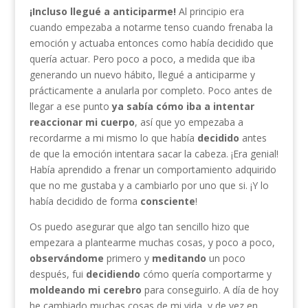
¡Incluso llegué a anticiparme!
Al principio era
cuando empezaba a notarme tenso cuando frenaba la
emoción y actuaba entonces como había decidido que
quería actuar. Pero poco a poco, a medida que iba
generando un nuevo hábito, llegué a anticiparme y
prácticamente a anularla por completo. Poco antes de
llegar a ese punto
ya sabía cómo iba a intentar
reaccionar mi cuerpo
, así que yo empezaba a
recordarme a mi mismo lo que había
decidido
antes
de que la emoción intentara sacar la cabeza. ¡Era genial!
Había aprendido a frenar un comportamiento adquirido
que no me gustaba y a cambiarlo por uno que si. ¡Y lo
había decidido de forma
consciente
!
Os puedo asegurar que algo tan sencillo hizo que
empezara a plantearme muchas cosas, y poco a poco,
observándome
primero y
meditando
un poco
después, fui
decidiendo
cómo quería comportarme y
moldeando mi cerebro
para conseguirlo. A día de hoy
he cambiado muchas cosas de mi vida, y de vez en