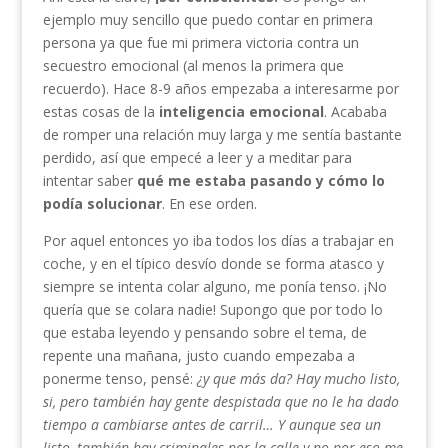
ejemplo muy sencillo que puedo contar en primera
persona ya que fue mi primera victoria contra un
secuestro emocional (al menos la primera que
recuerdo). Hace 8-9 años empezaba a interesarme por
estas cosas de la
inteligencia emocional
. Acababa
de romper una relación muy larga y me sentía bastante
perdido, así que empecé a leer y a meditar para
intentar saber
qué me estaba pasando y cómo lo
podía solucionar
. En ese orden.
Por aquel entonces yo iba todos los días a trabajar en
coche, y en el típico desvío donde se forma atasco y
siempre se intenta colar alguno, me ponía tenso. ¡No
quería que se colara nadie! Supongo que por todo lo
que estaba leyendo y pensando sobre el tema, de
repente una mañana, justo cuando empezaba a
ponerme tenso, pensé:
¿y que más da? Hay mucho listo,
si, pero también hay gente despistada que no le ha dado
tiempo a cambiarse antes de carril… Y aunque sea un
listo, también hay criminales por la calle y no por eso me