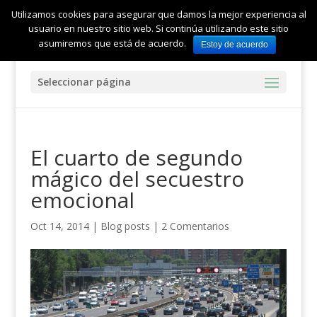
Utilizamos cookies para asegurar que damos la mejor experiencia al
usuario en nuestro sitio web. Si continúa utilizando este sitio
asumiremos que está de acuerdo.
Estoy de acuerdo
Seleccionar página
El cuarto de segundo
mágico del secuestro
emocional
Oct 14, 2014
|
Blog posts
|
2 Comentarios