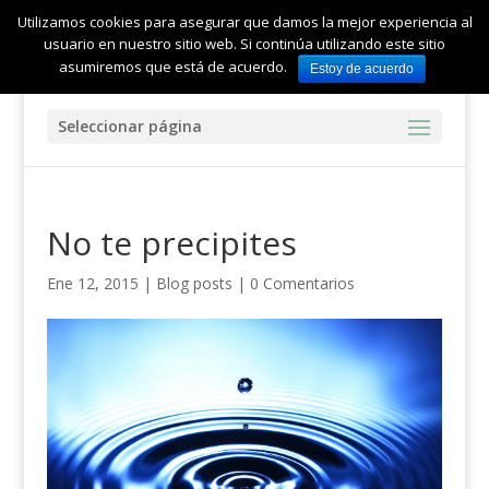
Utilizamos cookies para asegurar que damos la mejor experiencia al
usuario en nuestro sitio web. Si continúa utilizando este sitio
asumiremos que está de acuerdo.
Estoy de acuerdo
Seleccionar página
No te precipites
Ene 12, 2015
|
Blog posts
|
0 Comentarios