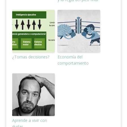
¿Tomas decisiones?
Economía del
comportamiento
Aprende a vivir con
dudas