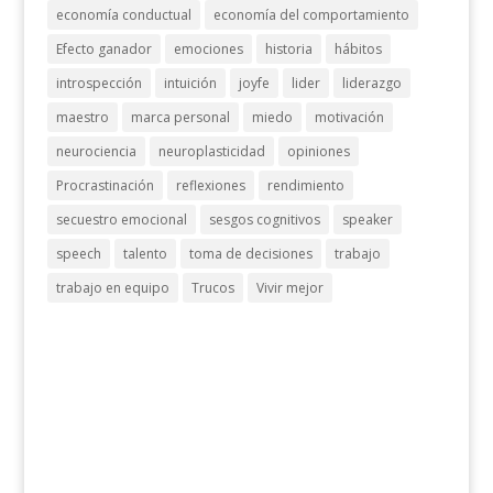
economía conductual
economía del comportamiento
Efecto ganador
emociones
historia
hábitos
introspección
intuición
joyfe
lider
liderazgo
maestro
marca personal
miedo
motivación
neurociencia
neuroplasticidad
opiniones
Procrastinación
reflexiones
rendimiento
secuestro emocional
sesgos cognitivos
speaker
speech
talento
toma de decisiones
trabajo
trabajo en equipo
Trucos
Vivir mejor